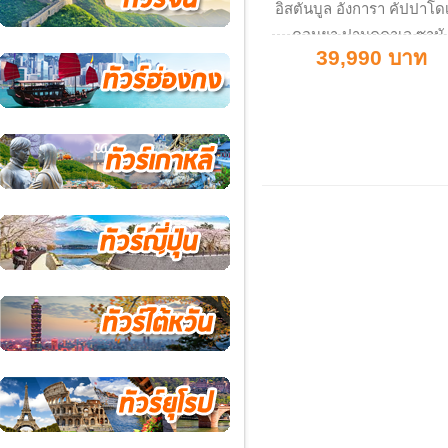
อิสตันบูล อังการา คัปปาโด
คอนยา ปามุคคาเล ซานั.
39,990 บาท