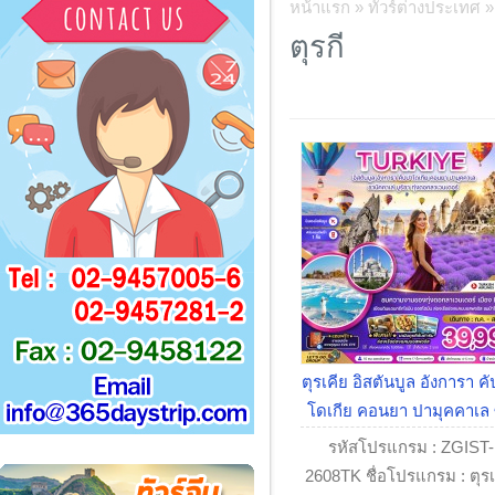
หน้าแรก
»
ทัวร์ต่างประเทศ
ตุรกี
ตุรเคีย อิสตันบูล อังการา ค
โดเกีย คอนยา ปามุคคาเล
นัคคาเล บูร์ซา (ทุ่งลาเวนเด
รหัสโปรแกรม : ZGIST-
2608TK ชื่อโปรแกรม : ตุรเ