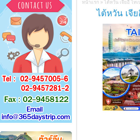
หน้าแรก
»
ไต้หวัน เจียอี้ ไท
ไต้หวัน เจี