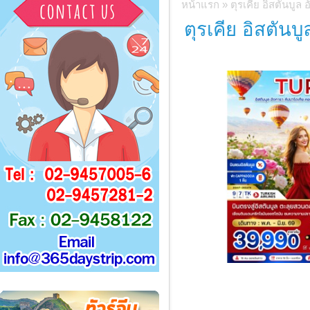
หน้าแรก
»
ตุรเคีย อิสตันบู
ตุรเคีย อิสตัน