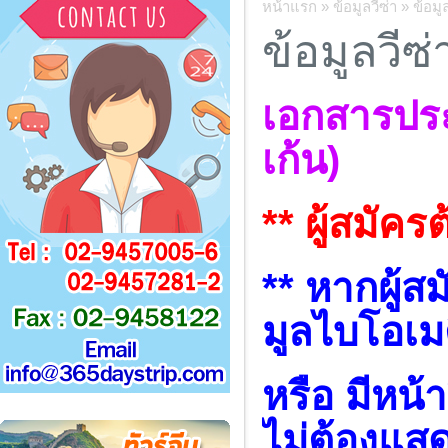
หน้าแรก
»
ข้อมูลวีซ่า
»
ข้อมูล
ข้อมูลวีซ่
เอกสารประ
เก้น)
** ผู้สมัคร
** หากผู้ส
มูลไบโอเม
หรือ มีหน้
ไม่ต้องแสดง